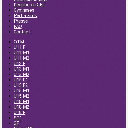
L'équipe du GBC
Gymnases
Partenaires
Presse
FAQ
Contact
OTM
U11 F
U11 M1
U11 M2
U13 F
U13 M1
U13 M2
U15 F1
U15 F2
U15 M1
U15 M2
U18 M1
U18 M2
U18 F
SG1
SF