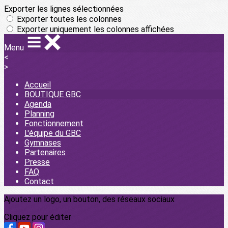
Exporter les lignes sélectionnées
Exporter toutes les colonnes
Exporter uniquement les colonnes affichées
Menu
<
>
Accueil
BOUTIQUE GBC
Agenda
Planning
Fonctionnement
L'équipe du GBC
Gymnases
Partenaires
Presse
FAQ
Contact
Ajoutez un logo, un bouton, des réseaux sociaux
Cliquez pour éditer