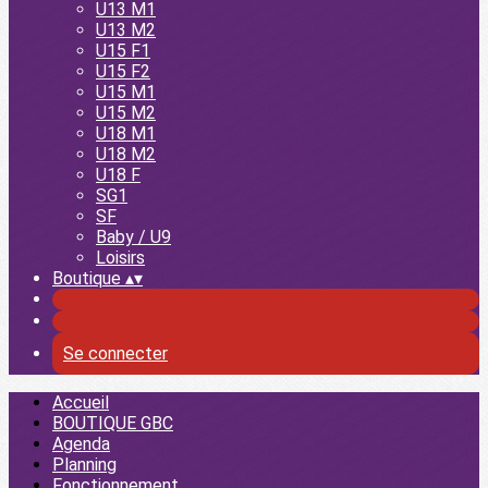
U13 M1
U13 M2
U15 F1
U15 F2
U15 M1
U15 M2
U18 M1
U18 M2
U18 F
SG1
SF
Baby / U9
Loisirs
Boutique
▴
▾
Se connecter
Accueil
BOUTIQUE GBC
Agenda
Planning
Fonctionnement