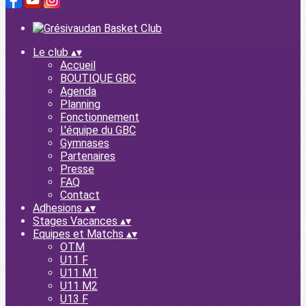
Le club
▴
▾
Accueil
BOUTIQUE GBC
Agenda
Planning
Fonctionnement
L'équipe du GBC
Gymnases
Partenaires
Presse
FAQ
Contact
Adhesions
▴
▾
Stages Vacances
▴
▾
Equipes et Matchs
▴
▾
OTM
U11 F
U11 M1
U11 M2
U13 F