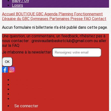
Baby / U9
Loisirs
Accueil
BOUTIQUE GBC
Agenda
Planning
Fonctionnement
L'équipe du GBC
Gymnases
Partenaires
Presse
FAQ
Contact
Aucun formulaire ni billetterie n'a été publié dans cette page.
Une question, un commentaire, un feedback, n'hésitez pas à
nous contacter : gresivaudanbasketclub@gmail.com ou aller
sur la FAQ
Je m'abonne à la newsletter
OK
Plan du site
Licences
Mentions légales
CGUV
Paramétrer vos cookies
Se connecter