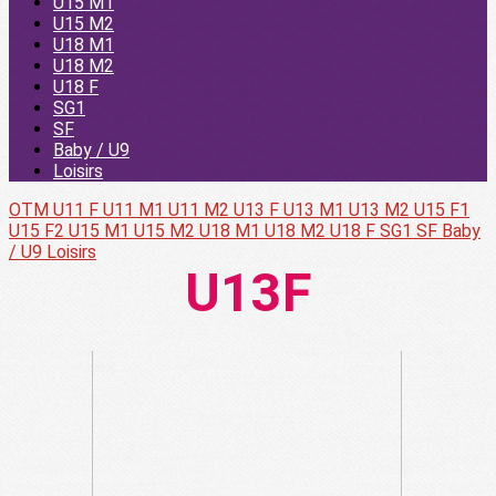
U15 M1
U15 M2
U18 M1
U18 M2
U18 F
SG1
SF
Baby / U9
Loisirs
OTM
U11 F
U11 M1
U11 M2
U13 F
U13 M1
U13 M2
U15 F1
U15 F2
U15 M1
U15 M2
U18 M1
U18 M2
U18 F
SG1
SF
Baby
/ U9
Loisirs
U13F