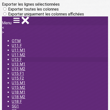
Exporter les lignes sélectionnées
Exporter toutes les colonnes
Exporter uniquement les colonnes affichées
Menu
<
>
OTM
U11 F
U11 M1
U11 M2
U13 F
U13 M1
U13 M2
U15 F1
U15 F2
U15 M1
U15 M2
U18 M1
U18 M2
U18 F
SG1