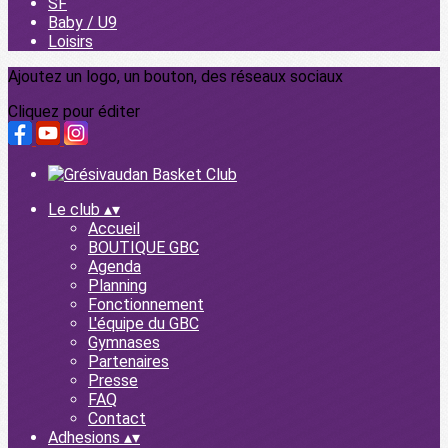
SF
Baby / U9
Loisirs
Ajoutez un logo, un bouton, des réseaux sociaux
Cliquez pour éditer
Le club
▴
▾
Accueil
BOUTIQUE GBC
Agenda
Planning
Fonctionnement
L'équipe du GBC
Gymnases
Partenaires
Presse
FAQ
Contact
Adhesions
▴
▾