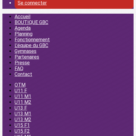
Se connecter
Accueil
BOUTIQUE GBC
Agenda
Planning
Fonctionnement
L'équipe du GBC
Gymnases
Partenaires
Presse
FAQ
Contact
OTM
U11 F
U11 M1
U11 M2
U13 F
U13 M1
U13 M2
U15 F1
U15 F2