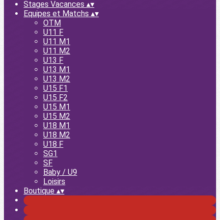
Stages Vacances
▴
▾
Equipes et Matchs
▴
▾
OTM
U11 F
U11 M1
U11 M2
U13 F
U13 M1
U13 M2
U15 F1
U15 F2
U15 M1
U15 M2
U18 M1
U18 M2
U18 F
SG1
SF
Baby / U9
Loisirs
Boutique
▴
▾