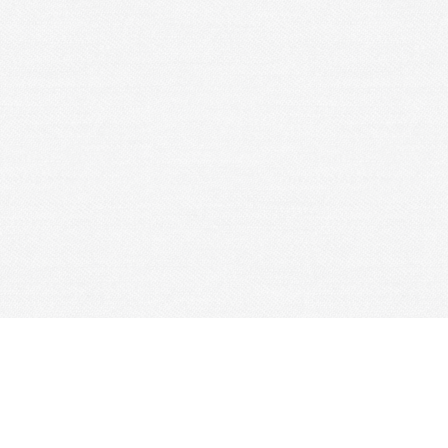
Une question, un commentaire, un feedback, n'hésitez pas à
nous contacter : gresivaudanbasketclub@gmail.com ou aller
sur la FAQ
Je m'abonne à la newsletter
OK