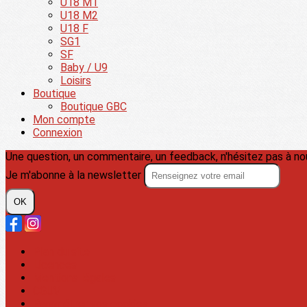
U18 M1
U18 M2
U18 F
SG1
SF
Baby / U9
Loisirs
Boutique
Boutique GBC
Mon compte
Connexion
Une question, un commentaire, un feedback, n'hésitez pas à no
Je m'abonne à la newsletter
OK
Plan du site
Licences
Mentions légales
CGUV
Paramétrer vos cookies