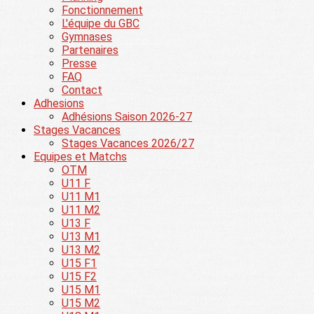
Fonctionnement
L'équipe du GBC
Gymnases
Partenaires
Presse
FAQ
Contact
Adhesions
Adhésions Saison 2026-27
Stages Vacances
Stages Vacances 2026/27
Equipes et Matchs
OTM
U11 F
U11 M1
U11 M2
U13 F
U13 M1
U13 M2
U15 F1
U15 F2
U15 M1
U15 M2