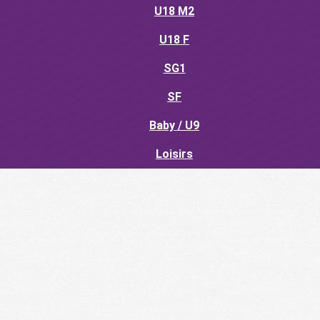
U18 M2
U18 F
SG1
SF
Baby / U9
Loisirs