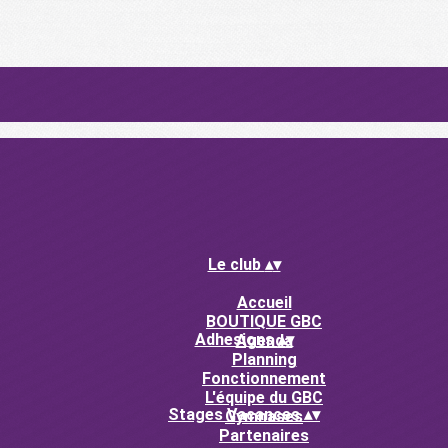
Le club
▴
▾
Accueil
BOUTIQUE GBC
Adhesions
▴
▾
Agenda
Planning
Fonctionnement
L'équipe du GBC
Stages Vacances
▴
▾
Gymnases
Partenaires