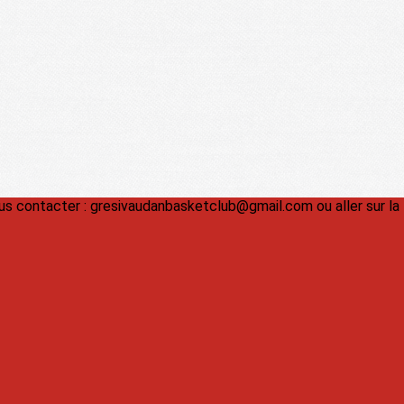
us contacter : gresivaudanbasketclub@gmail.com ou aller sur la