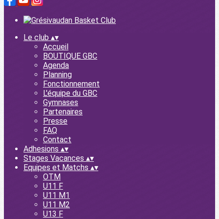
Le club
▴
▾
Accueil
BOUTIQUE GBC
Agenda
Planning
Fonctionnement
L'équipe du GBC
Gymnases
Partenaires
Presse
FAQ
Contact
Adhesions
▴
▾
Stages Vacances
▴
▾
Equipes et Matchs
▴
▾
OTM
U11 F
U11 M1
U11 M2
U13 F