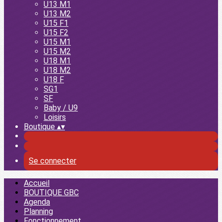
U13 M1
U13 M2
U15 F1
U15 F2
U15 M1
U15 M2
U18 M1
U18 M2
U18 F
SG1
SF
Baby / U9
Loisirs
Boutique
▴
▾
Se connecter
Accueil
BOUTIQUE GBC
Agenda
Planning
Fonctionnement