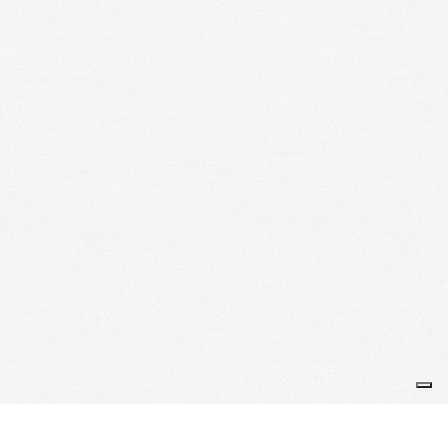
Une question, un commentaire, un feedback, n'hésitez pas à
nous contacter : gresivaudanbasketclub@gmail.com ou aller