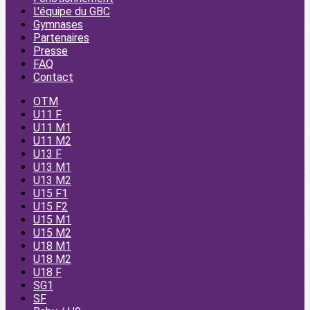
L'équipe du GBC
Gymnases
Partenaires
Presse
FAQ
Contact
OTM
U11 F
U11 M1
U11 M2
U13 F
U13 M1
U13 M2
U15 F1
U15 F2
U15 M1
U15 M2
U18 M1
U18 M2
U18 F
SG1
SF