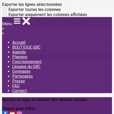
Exporter les lignes sélectionnées
Exporter toutes les colonnes
Exporter uniquement les colonnes affichées
Menu
<
>
Accueil
BOUTIQUE GBC
Agenda
Planning
Fonctionnement
L'équipe du GBC
Gymnases
Partenaires
Presse
FAQ
Contact
Ajoutez un logo, un bouton, des réseaux sociaux
Cliquez pour éditer